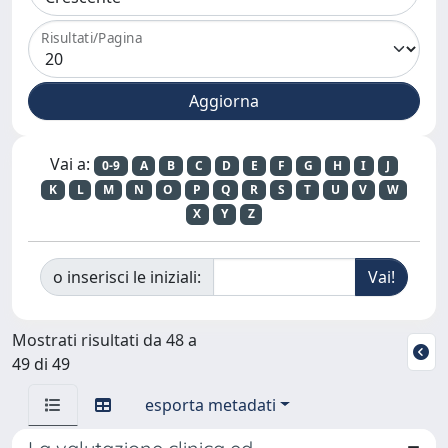
Risultati/Pagina
Vai a:
0-9
A
B
C
D
E
F
G
H
I
J
K
L
M
N
O
P
Q
R
S
T
U
V
W
X
Y
Z
o inserisci le iniziali:
Mostrati risultati da 48 a
49 di 49
esporta metadati