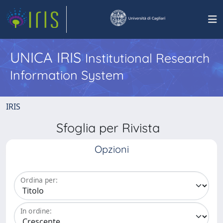
UNICA IRIS
Institutional Research
Information System
IRIS
Sfoglia per Rivista
Opzioni
Ordina per:
In ordine: