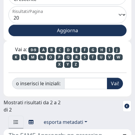
Risultati/Pagina
Vai a:
0-9
A
B
C
D
E
F
G
H
I
J
K
L
M
N
O
P
Q
R
S
T
U
V
W
X
Y
Z
o inserisci le iniziali:
Mostrati risultati da 2 a 2
di 2
esporta metadati