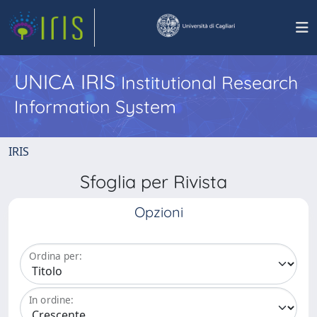
UNICA IRIS
Institutional Research
Information System
IRIS
Sfoglia per Rivista
Opzioni
Ordina per:
In ordine: