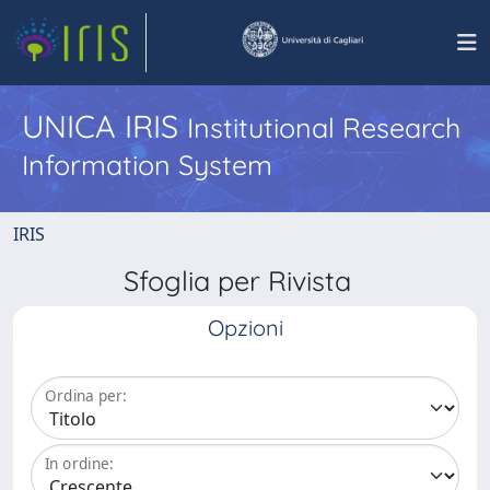
UNICA IRIS
Institutional Research
Information System
IRIS
Sfoglia per Rivista
Opzioni
Ordina per:
In ordine: