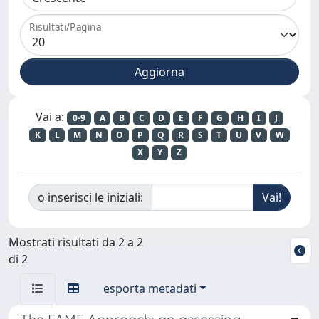
Risultati/Pagina
Vai a:
0-9
A
B
C
D
E
F
G
H
I
J
K
L
M
N
O
P
Q
R
S
T
U
V
W
X
Y
Z
o inserisci le iniziali:
Mostrati risultati da 2 a 2
di 2
esporta metadati