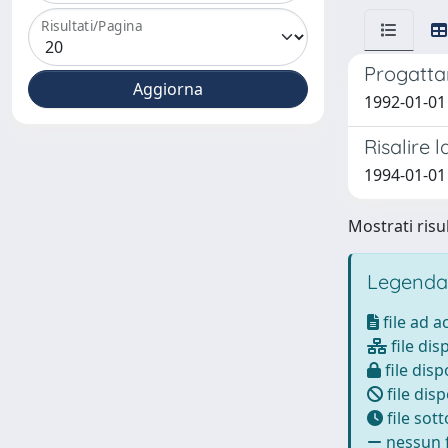
Risultati/Pagina
Progattar
1992-01-01 
Risalire l
1994-01-01 
Mostrati risul
Legenda
file ad 
file dis
file disp
file disp
file sot
nessun f