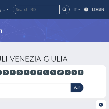
glia
IT
LOGIN
m
ULI VENEZIA GIULIA
O
P
Q
R
S
T
U
V
W
X
Y
Z