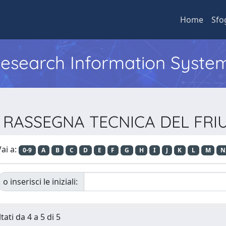
Home
Sfo
 Research Information Syste
ta RASSEGNA TECNICA DEL FRI
ai a:
0-9
A
B
C
D
E
F
G
H
I
J
K
L
M
N
o inserisci le iniziali:
tati da 4 a 5 di 5