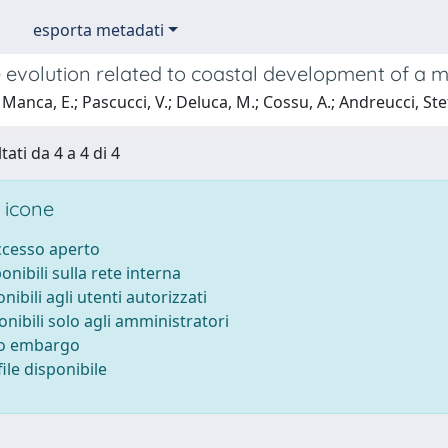
esporta metadati
 evolution related to coastal development of a m
Manca, E.; Pascucci, V.; Deluca, M.; Cossu, A.; Andreucci, St
tati da 4 a 4 di 4
 icone
accesso aperto
ponibili sulla rete interna
onibili agli utenti autorizzati
onibili solo agli amministratori
to embargo
ile disponibile