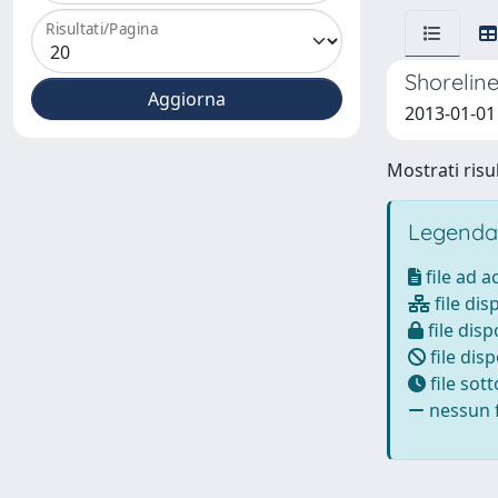
Risultati/Pagina
Shoreline
2013-01-01 
Mostrati risul
Legenda
file ad 
file dis
file disp
file disp
file sot
nessun f