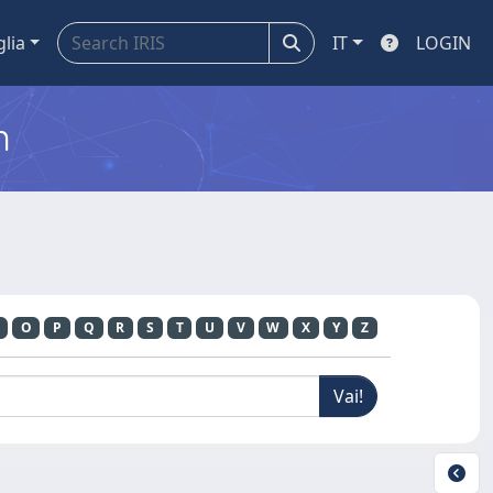
glia
IT
LOGIN
m
O
P
Q
R
S
T
U
V
W
X
Y
Z