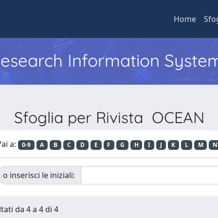
Home
Sfo
 Research Information Syste
Sfoglia per Rivista OCEAN
ai a:
0-9
A
B
C
D
E
F
G
H
I
J
K
L
M
N
o inserisci le iniziali:
tati da 4 a 4 di 4