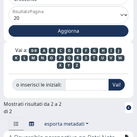
Risultati/Pagina
Vai a:
0-9
A
B
C
D
E
F
G
H
I
J
K
L
M
N
O
P
Q
R
S
T
U
V
W
X
Y
Z
o inserisci le iniziali:
Mostrati risultati da 2 a 2
di 2
esporta metadati