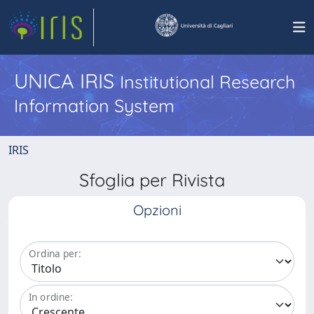
UNICA IRIS
Institutional Research
Information System
IRIS
Sfoglia per Rivista
Opzioni
Ordina per:
In ordine: