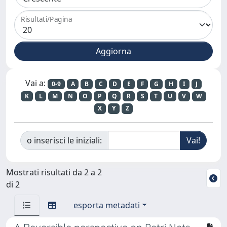
Risultati/Pagina
Vai a:
0-9
A
B
C
D
E
F
G
H
I
J
K
L
M
N
O
P
Q
R
S
T
U
V
W
X
Y
Z
o inserisci le iniziali:
Mostrati risultati da 2 a 2
di 2
esporta metadati