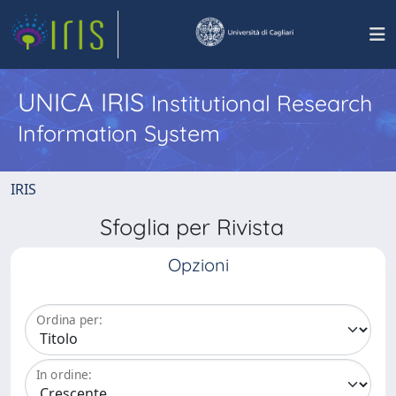
UNICA IRIS
Institutional Research
Information System
IRIS
Sfoglia per Rivista
Opzioni
Ordina per:
In ordine: