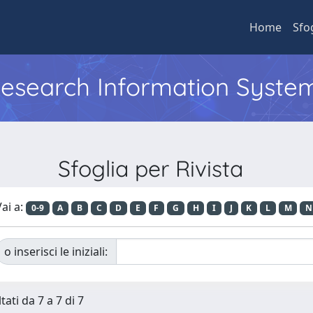
Home
Sfo
 Research Information Syste
Sfoglia per Rivista
ai a:
0-9
A
B
C
D
E
F
G
H
I
J
K
L
M
N
o inserisci le iniziali:
tati da 7 a 7 di 7