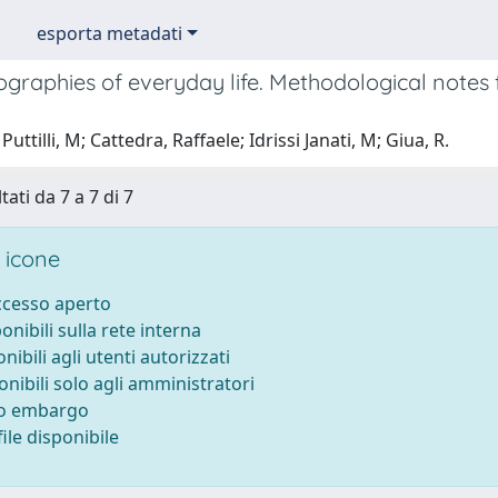
esporta metadati
graphies of everyday life. Methodological notes 
uttilli, M; Cattedra, Raffaele; Idrissi Janati, M; Giua, R.
tati da 7 a 7 di 7
 icone
accesso aperto
ponibili sulla rete interna
onibili agli utenti autorizzati
onibili solo agli amministratori
to embargo
ile disponibile