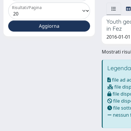
Risultati/Pagina
Youth geo
in Fez
2016-01-01 P
Mostrati risul
Legenda
file ad 
file dis
file disp
file disp
file sot
nessun f