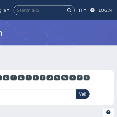
glia
IT
LOGIN
m
O
P
Q
R
S
T
U
V
W
X
Y
Z