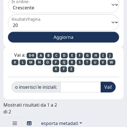
In ordine:
Risultati/Pagina
Vai a:
0-9
A
B
C
D
E
F
G
H
I
J
K
L
M
N
O
P
Q
R
S
T
U
V
W
X
Y
Z
o inserisci le iniziali:
Mostrati risultati da 1 a 2
di 2
esporta metadati