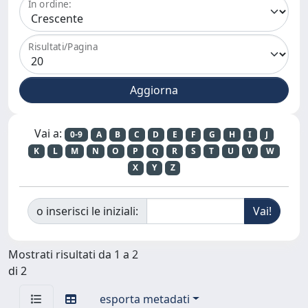
In ordine:
Risultati/Pagina
Vai a:
0-9
A
B
C
D
E
F
G
H
I
J
K
L
M
N
O
P
Q
R
S
T
U
V
W
X
Y
Z
o inserisci le iniziali:
Mostrati risultati da 1 a 2
di 2
esporta metadati