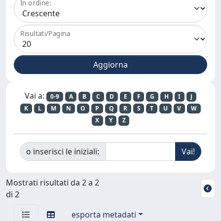
In ordine:
Risultati/Pagina
Vai a:
0-9
A
B
C
D
E
F
G
H
I
J
K
L
M
N
O
P
Q
R
S
T
U
V
W
X
Y
Z
o inserisci le iniziali:
Mostrati risultati da 2 a 2
di 2
esporta metadati