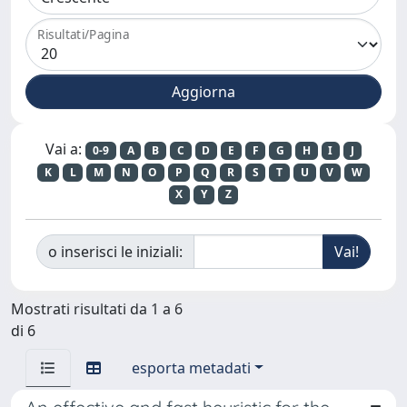
Risultati/Pagina
Vai a:
0-9
A
B
C
D
E
F
G
H
I
J
K
L
M
N
O
P
Q
R
S
T
U
V
W
X
Y
Z
o inserisci le iniziali:
Mostrati risultati da 1 a 6
di 6
esporta metadati