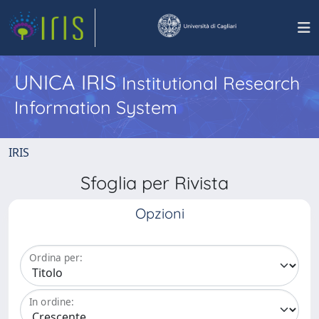
UNICA IRIS
Institutional Research
Information System
IRIS
Sfoglia per Rivista
Opzioni
Ordina per:
In ordine: