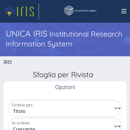
UNICA IRIS
Institutional Research
Information System
IRIS
Sfoglia per Rivista
Opzioni
Ordina per:
In ordine: