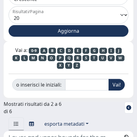
Risultati/Pagina
Vai a:
0-9
A
B
C
D
E
F
G
H
I
J
K
L
M
N
O
P
Q
R
S
T
U
V
W
X
Y
Z
o inserisci le iniziali:
Mostrati risultati da 2 a 6
di 6
esporta metadati