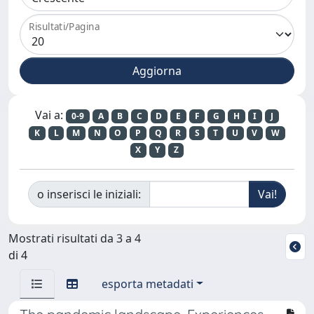
Risultati/Pagina
Vai a:
0-9
A
B
C
D
E
F
G
H
I
J
K
L
M
N
O
P
Q
R
S
T
U
V
W
X
Y
Z
o inserisci le iniziali:
Mostrati risultati da 3 a 4
di 4
esporta metadati