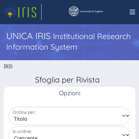
UNICA IRIS
Institutional Research
Information System
IRIS
Sfoglia per Rivista
Opzioni
Ordina per:
In ordine: