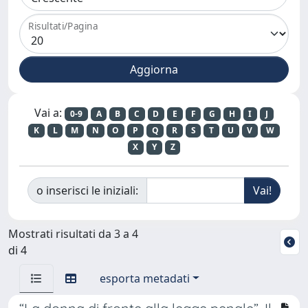
Risultati/Pagina
Vai a:
0-9
A
B
C
D
E
F
G
H
I
J
K
L
M
N
O
P
Q
R
S
T
U
V
W
X
Y
Z
o inserisci le iniziali:
Mostrati risultati da 3 a 4
di 4
esporta metadati