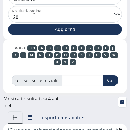
Risultati/Pagina
Vai a:
0-9
A
B
C
D
E
F
G
H
I
J
K
L
M
N
O
P
Q
R
S
T
U
V
W
X
Y
Z
o inserisci le iniziali:
Mostrati risultati da 4 a 4
di 4
esporta metadati