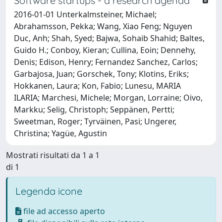
Software startups - a research agenda
2016-01-01 Unterkalmsteiner, Michael;
Abrahamsson, Pekka; Wang, Xiao Feng; Nguyen
Duc, Anh; Shah, Syed; Bajwa, Sohaib Shahid; Baltes,
Guido H.; Conboy, Kieran; Cullina, Eoin; Dennehy,
Denis; Edison, Henry; Fernandez Sanchez, Carlos;
Garbajosa, Juan; Gorschek, Tony; Klotins, Eriks;
Hokkanen, Laura; Kon, Fabio; Lunesu, MARIA
ILARIA; Marchesi, Michele; Morgan, Lorraine; Oivo,
Markku; Selig, Christoph; Seppänen, Pertti;
Sweetman, Roger; Tyrväinen, Pasi; Ungerer,
Christina; Yagüe, Agustin
Mostrati risultati da 1 a 1
di 1
Legenda icone
file ad accesso aperto