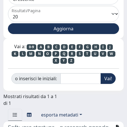
Risultati/Pagina
Vai a:
0-9
A
B
C
D
E
F
G
H
I
J
K
L
M
N
O
P
Q
R
S
T
U
V
W
X
Y
Z
o inserisci le iniziali:
Mostrati risultati da 1 a 1
di 1
esporta metadati