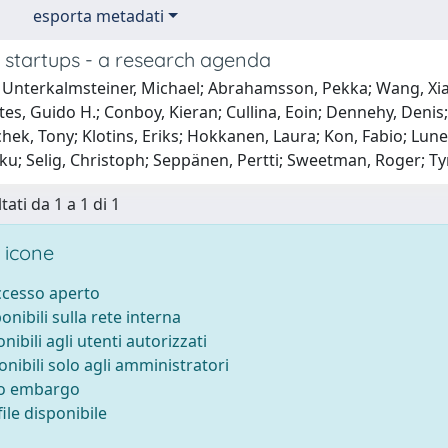
esporta metadati
 startups - a research agenda
 Unterkalmsteiner, Michael; Abrahamsson, Pekka; Wang, Xia
tes, Guido H.; Conboy, Kieran; Cullina, Eoin; Dennehy, Deni
hek, Tony; Klotins, Eriks; Hokkanen, Laura; Kon, Fabio; Lun
u; Selig, Christoph; Seppänen, Pertti; Sweetman, Roger; Tyr
tati da 1 a 1 di 1
 icone
accesso aperto
ponibili sulla rete interna
onibili agli utenti autorizzati
onibili solo agli amministratori
to embargo
ile disponibile