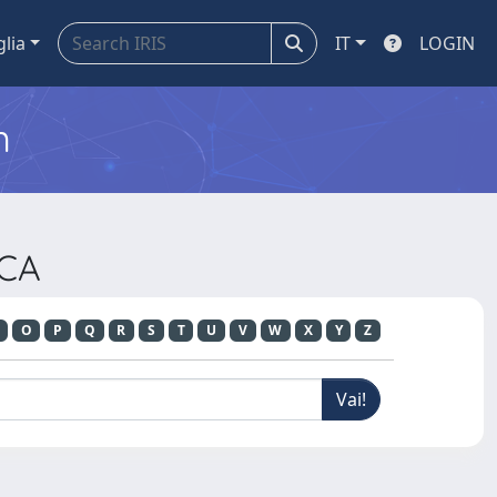
glia
IT
LOGIN
m
ICA
O
P
Q
R
S
T
U
V
W
X
Y
Z