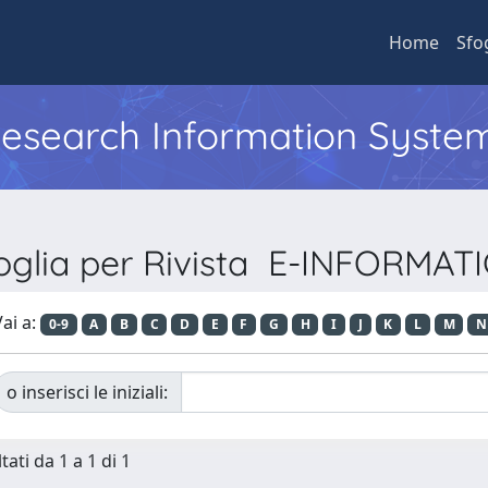
Home
Sfo
 Research Information Syste
oglia per Rivista E-INFORMAT
ai a:
0-9
A
B
C
D
E
F
G
H
I
J
K
L
M
N
o inserisci le iniziali:
tati da 1 a 1 di 1