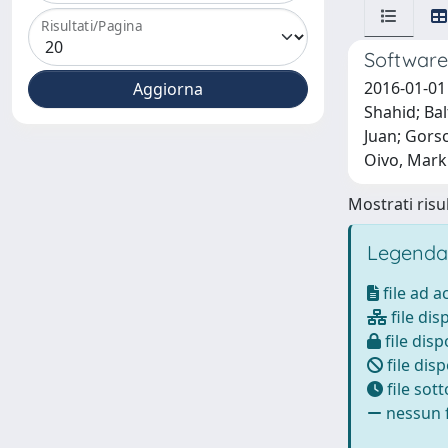
Risultati/Pagina
Software
2016-01-01
Shahid; Bal
Juan; Gorsc
Oivo, Markk
Mostrati risul
Legenda
file ad 
file dis
file disp
file disp
file sot
nessun f