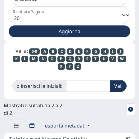
Risultati/Pagina
Vai a:
0-9
A
B
C
D
E
F
G
H
I
J
K
L
M
N
O
P
Q
R
S
T
U
V
W
X
Y
Z
o inserisci le iniziali:
Mostrati risultati da 2 a 2
di 2
esporta metadati