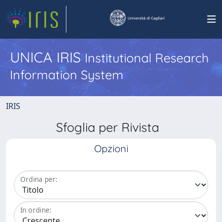
UNICA IRIS
Institutional Research
Information System
IRIS
Sfoglia per Rivista
Opzioni
Ordina per:
In ordine: