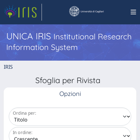
UNICA IRIS
Institutional Research
Information System
IRIS
Sfoglia per Rivista
Opzioni
Ordina per:
In ordine: