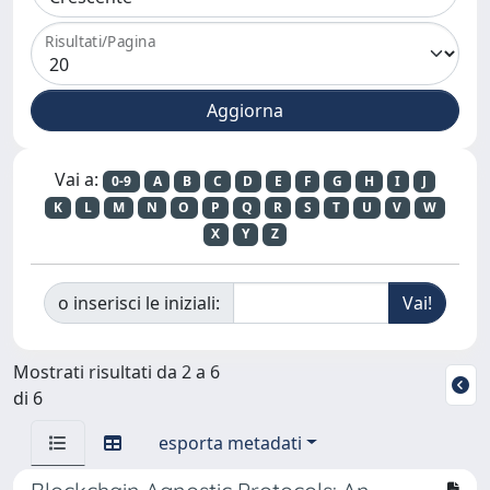
Risultati/Pagina
Vai a:
0-9
A
B
C
D
E
F
G
H
I
J
K
L
M
N
O
P
Q
R
S
T
U
V
W
X
Y
Z
o inserisci le iniziali:
Mostrati risultati da 2 a 6
di 6
esporta metadati