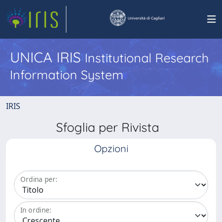
UNICA IRIS
Institutional Research
Information System
IRIS
Sfoglia per Rivista
Opzioni
Ordina per:
In ordine: