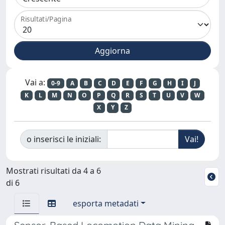
Risultati/Pagina
Vai a:
0-9
A
B
C
D
E
F
G
H
I
J
K
L
M
N
O
P
Q
R
S
T
U
V
W
X
Y
Z
o inserisci le iniziali:
Mostrati risultati da 4 a 6
di 6
esporta metadati