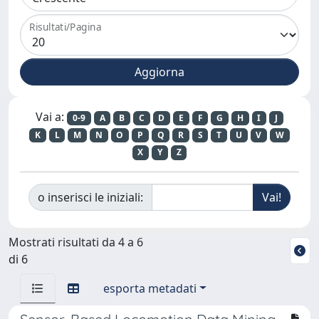
Risultati/Pagina
Vai a:
0-9
A
B
C
D
E
F
G
H
I
J
K
L
M
N
O
P
Q
R
S
T
U
V
W
X
Y
Z
o inserisci le iniziali:
Mostrati risultati da 4 a 6
di 6
esporta metadati