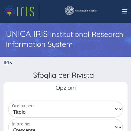
UNICA IRIS
Institutional Research
Information System
IRIS
Sfoglia per Rivista
Opzioni
Ordina per:
In ordine: