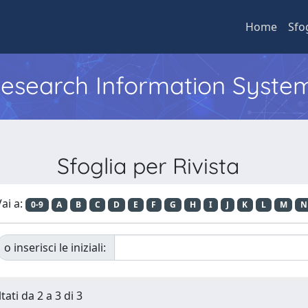
Home
Sfo
 Research Information Syste
Sfoglia per Rivista
ai a:
0-9
A
B
C
D
E
F
G
H
I
J
K
L
M
N
o inserisci le iniziali:
tati da 2 a 3 di 3