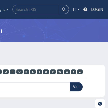
glia
IT
LOGIN
m
O
P
Q
R
S
T
U
V
W
X
Y
Z