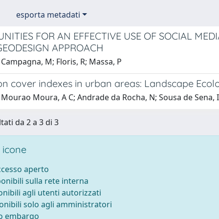
esporta metadati
NITIES FOR AN EFFECTIVE USE OF SOCIAL MED
GEODESIGN APPROACH
 Campagna, M; Floris, R; Massa, P
on cover indexes in urban areas: Landscape Ecolo
 Mourao Moura, A C; Andrade da Rocha, N; Sousa de Sena, 
tati da 2 a 3 di 3
 icone
accesso aperto
ponibili sulla rete interna
onibili agli utenti autorizzati
onibili solo agli amministratori
to embargo