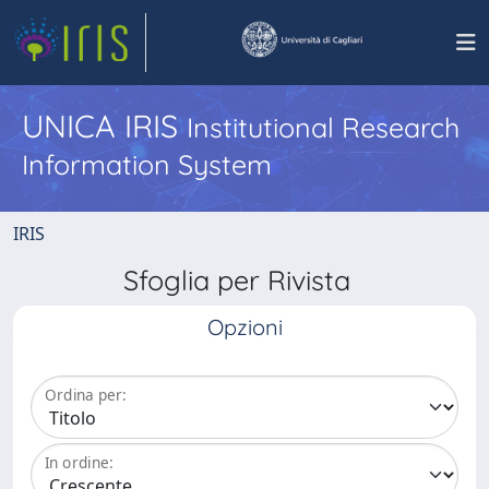
UNICA IRIS
Institutional Research
Information System
IRIS
Sfoglia per Rivista
Opzioni
Ordina per:
In ordine: