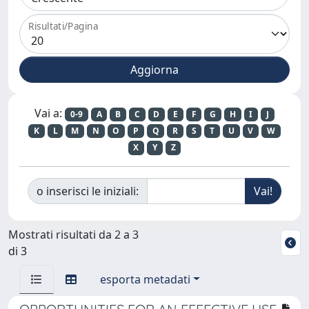
Risultati/Pagina
Vai a:
0-9
A
B
C
D
E
F
G
H
I
J
K
L
M
N
O
P
Q
R
S
T
U
V
W
X
Y
Z
o inserisci le iniziali:
Mostrati risultati da 2 a 3
di 3
esporta metadati