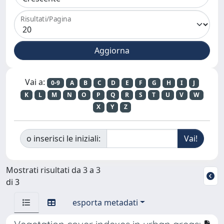
Risultati/Pagina
Vai a:
0-9
A
B
C
D
E
F
G
H
I
J
K
L
M
N
O
P
Q
R
S
T
U
V
W
X
Y
Z
o inserisci le iniziali:
Mostrati risultati da 3 a 3
di 3
esporta metadati