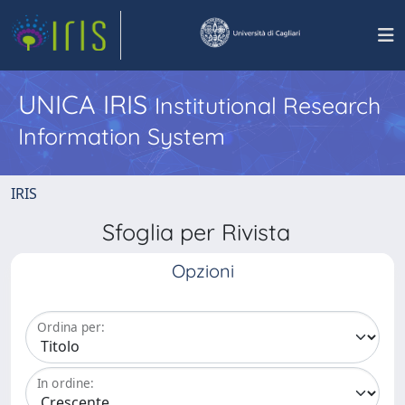
UNICA IRIS
Institutional Research
Information System
IRIS
Sfoglia per Rivista
Opzioni
Ordina per:
In ordine: