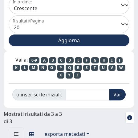
In ordine:
Risultati/Pagina
Vai a:
0-9
A
B
C
D
E
F
G
H
I
J
K
L
M
N
O
P
Q
R
S
T
U
V
W
X
Y
Z
o inserisci le iniziali:
Mostrati risultati da 3 a 3
di 3
esporta metadati