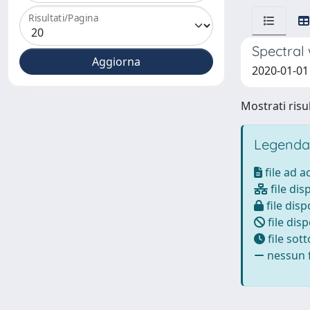
Risultati/Pagina
Spectral 
2020-01-01 R
Mostrati risul
Legenda
file ad 
file dis
file disp
file disp
file sot
nessun f