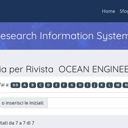
Home
Sfo
 Research Information Syste
lia per Rivista OCEAN ENGINE
ai a:
0-9
A
B
C
D
E
F
G
H
I
J
K
L
M
N
o inserisci le iniziali:
tati da 7 a 7 di 7