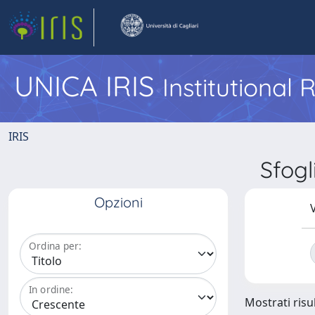
UNICA IRIS
Institutional
IRIS
Sfog
Opzioni
V
Ordina per:
In ordine:
Mostrati risul