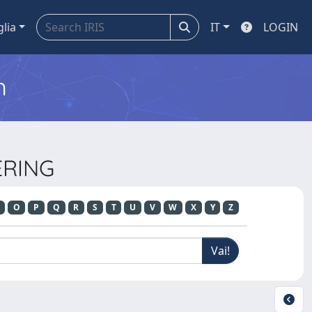
glia
IT
LOGIN
m
ERING
O
P
Q
R
S
T
U
V
W
X
Y
Z