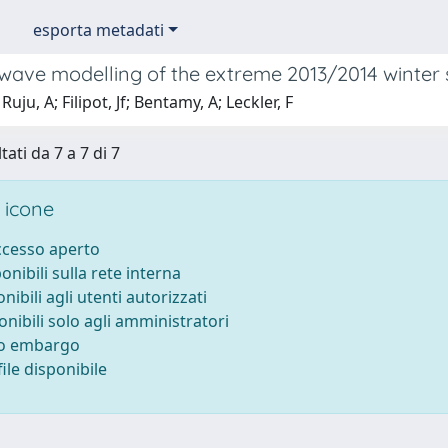
esporta metadati
wave modelling of the extreme 2013/2014 winter s
uju, A; Filipot, Jf; Bentamy, A; Leckler, F
tati da 7 a 7 di 7
 icone
accesso aperto
ponibili sulla rete interna
onibili agli utenti autorizzati
onibili solo agli amministratori
to embargo
ile disponibile