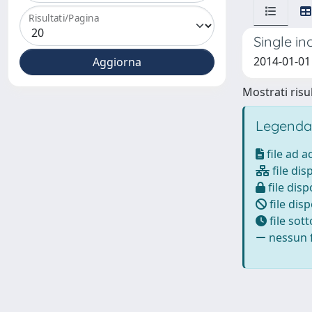
Risultati/Pagina
Single in
2014-01-01 
Mostrati risul
Legenda
file ad 
file dis
file disp
file disp
file sot
nessun f