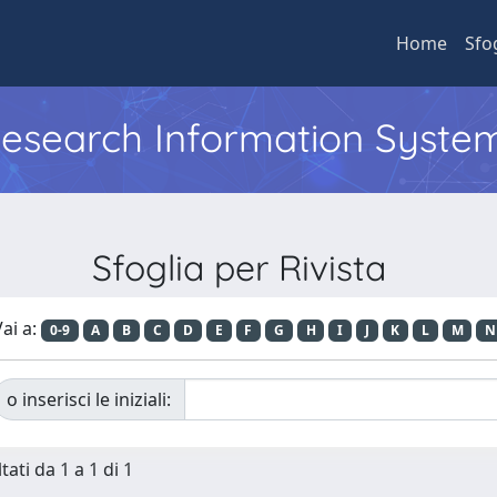
Home
Sfo
 Research Information Syste
Sfoglia per Rivista
ai a:
0-9
A
B
C
D
E
F
G
H
I
J
K
L
M
N
o inserisci le iniziali:
tati da 1 a 1 di 1