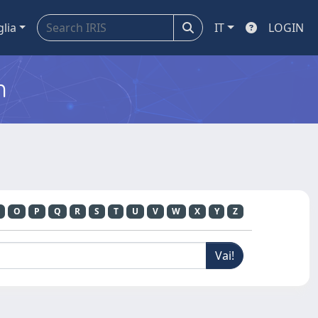
glia
IT
LOGIN
m
O
P
Q
R
S
T
U
V
W
X
Y
Z