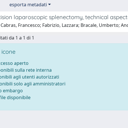
esporta metadati
cision laparoscopic splenectomy, technical aspects
Cabras, Francesco; Fabrizio, Lazzara; Bracale, Umberto; And
tati da 1 a 1 di 1
 icone
accesso aperto
ponibili sulla rete interna
onibili agli utenti autorizzati
onibili solo agli amministratori
to embargo
ile disponibile