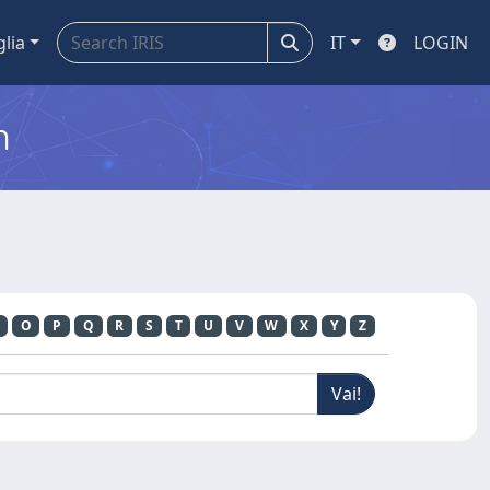
glia
IT
LOGIN
m
O
P
Q
R
S
T
U
V
W
X
Y
Z