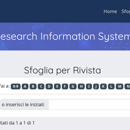
Home
Sfo
 Research Information Syste
Sfoglia per Rivista
ai a:
0-9
A
B
C
D
E
F
G
H
I
J
K
L
M
N
o inserisci le iniziali:
tati da 1 a 1 di 1