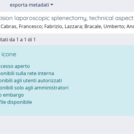
esporta metadati
cision laparoscopic splenectomy, technical aspects
Cabras, Francesco; Fabrizio, Lazzara; Bracale, Umberto; And
tati da 1 a 1 di 1
 icone
accesso aperto
ponibili sulla rete interna
onibili agli utenti autorizzati
onibili solo agli amministratori
to embargo
ile disponibile