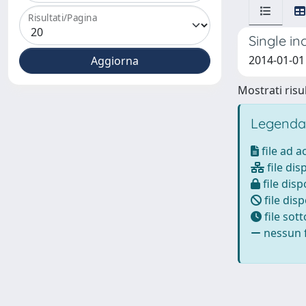
Risultati/Pagina
Single in
2014-01-01 
Mostrati risul
Legenda
file ad 
file dis
file disp
file disp
file sot
nessun f