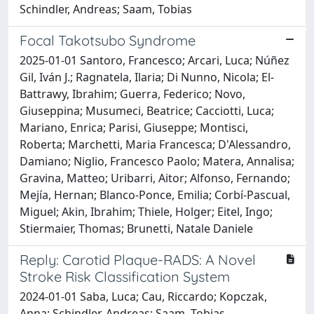
Schindler, Andreas; Saam, Tobias
Focal Takotsubo Syndrome
2025-01-01 Santoro, Francesco; Arcari, Luca; Núñez
Gil, Iván J.; Ragnatela, Ilaria; Di Nunno, Nicola; El-
Battrawy, Ibrahim; Guerra, Federico; Novo,
Giuseppina; Musumeci, Beatrice; Cacciotti, Luca;
Mariano, Enrica; Parisi, Giuseppe; Montisci,
Roberta; Marchetti, Maria Francesca; D'Alessandro,
Damiano; Niglio, Francesco Paolo; Matera, Annalisa;
Gravina, Matteo; Uribarri, Aitor; Alfonso, Fernando;
Mejía, Hernan; Blanco-Ponce, Emilia; Corbí-Pascual,
Miguel; Akin, Ibrahim; Thiele, Holger; Eitel, Ingo;
Stiermaier, Thomas; Brunetti, Natale Daniele
Reply: Carotid Plaque-RADS: A Novel
Stroke Risk Classification System
2024-01-01 Saba, Luca; Cau, Riccardo; Kopczak,
Anna; Schindler, Andreas; Saam, Tobias