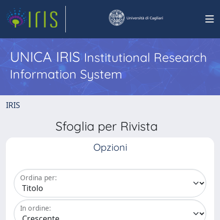
UNICA IRIS
Institutional Research
Information System
IRIS
Sfoglia per Rivista
Opzioni
Ordina per:
In ordine: