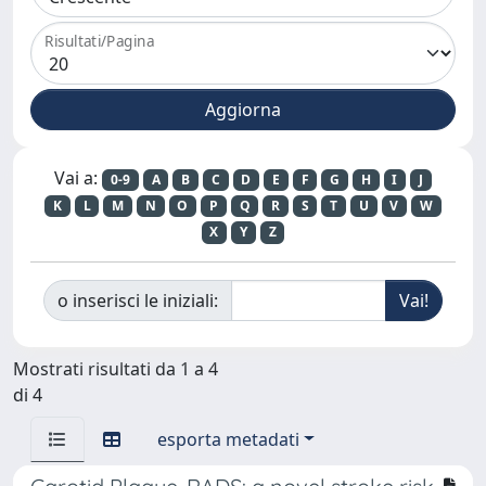
Risultati/Pagina
Vai a:
0-9
A
B
C
D
E
F
G
H
I
J
K
L
M
N
O
P
Q
R
S
T
U
V
W
X
Y
Z
o inserisci le iniziali:
Mostrati risultati da 1 a 4
di 4
esporta metadati