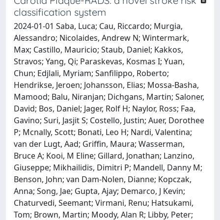
Carotid Plaque-RADS: a novel stroke risk
classification system
2024-01-01 Saba, Luca; Cau, Riccardo; Murgia,
Alessandro; Nicolaides, Andrew N; Wintermark,
Max; Castillo, Mauricio; Staub, Daniel; Kakkos,
Stravos; Yang, Qi; Paraskevas, Kosmas I; Yuan,
Chun; Edjlali, Myriam; Sanfilippo, Roberto;
Hendrikse, Jeroen; Johansson, Elias; Mossa-Basha,
Mamood; Balu, Niranjan; Dichgans, Martin; Saloner,
David; Bos, Daniel; Jager, Rolf H; Naylor, Ross; Faa,
Gavino; Suri, Jasjit S; Costello, Justin; Auer, Dorothee
P; Mcnally, Scott; Bonati, Leo H; Nardi, Valentina;
van der Lugt, Aad; Griffin, Maura; Wasserman,
Bruce A; Kooi, M Eline; Gillard, Jonathan; Lanzino,
Giuseppe; Mikhailidis, Dimitri P; Mandell, Danny M;
Benson, John; van Dam-Nolen, Dianne; Kopczak,
Anna; Song, Jae; Gupta, Ajay; Demarco, J Kevin;
Chaturvedi, Seemant; Virmani, Renu; Hatsukami,
Tom; Brown, Martin; Moody, Alan R; Libby, Peter;