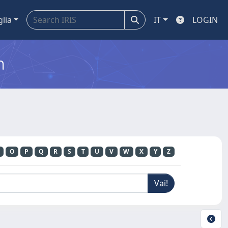
glia
IT
LOGIN
m
O
P
Q
R
S
T
U
V
W
X
Y
Z