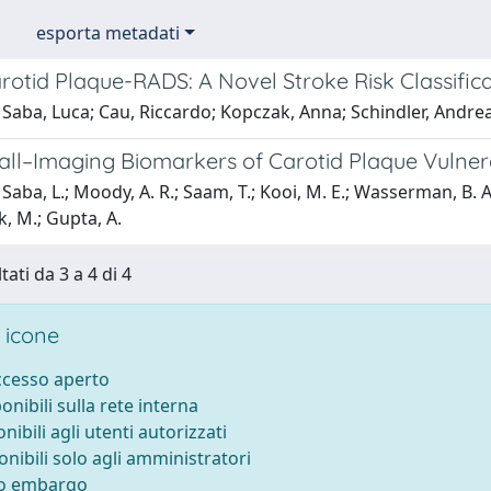
esporta metadati
rotid Plaque-RADS: A Novel Stroke Risk Classific
 Saba, Luca; Cau, Riccardo; Kopczak, Anna; Schindler, Andre
ll–Imaging Biomarkers of Carotid Plaque Vulnerab
Saba, L.; Moody, A. R.; Saam, T.; Kooi, M. E.; Wasserman, B. A.;
, M.; Gupta, A.
tati da 3 a 4 di 4
 icone
accesso aperto
ponibili sulla rete interna
onibili agli utenti autorizzati
onibili solo agli amministratori
to embargo