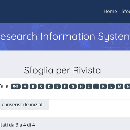
Home
Sfo
 Research Information Syste
Sfoglia per Rivista
ai a:
0-9
A
B
C
D
E
F
G
H
I
J
K
L
M
N
o inserisci le iniziali:
tati da 3 a 4 di 4