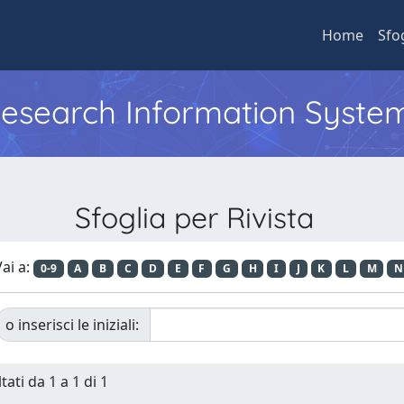
Home
Sfo
 Research Information Syste
Sfoglia per Rivista
ai a:
0-9
A
B
C
D
E
F
G
H
I
J
K
L
M
N
o inserisci le iniziali:
tati da 1 a 1 di 1