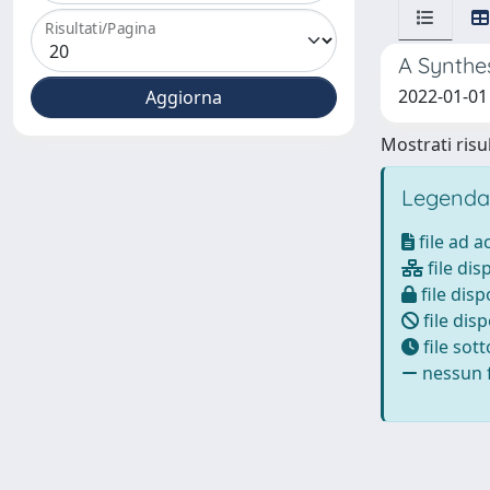
Risultati/Pagina
A Synthe
2022-01-01 
Mostrati risul
Legenda
file ad 
file dis
file disp
file disp
file sot
nessun f