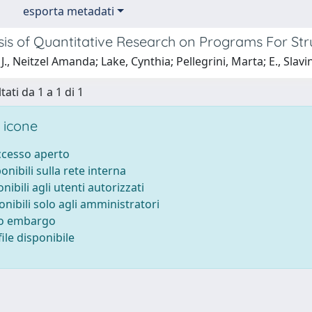
esporta metadati
sis of Quantitative Research on Programs For St
J., Neitzel Amanda; Lake, Cynthia; Pellegrini, Marta; E., Slav
tati da 1 a 1 di 1
 icone
accesso aperto
ponibili sulla rete interna
onibili agli utenti autorizzati
onibili solo agli amministratori
to embargo
ile disponibile