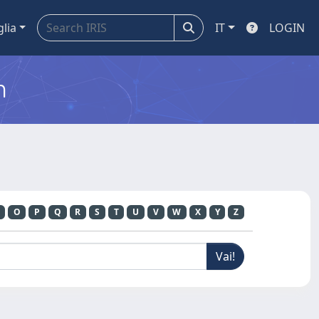
glia
IT
LOGIN
m
O
P
Q
R
S
T
U
V
W
X
Y
Z