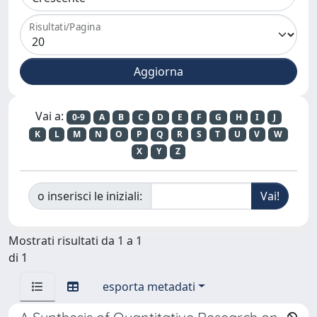
Risultati/Pagina
Vai a:
0-9
A
B
C
D
E
F
G
H
I
J
K
L
M
N
O
P
Q
R
S
T
U
V
W
X
Y
Z
o inserisci le iniziali:
Mostrati risultati da 1 a 1
di 1
esporta metadati