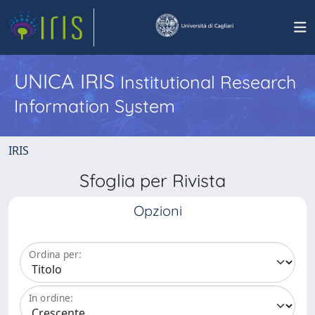
UNICA IRIS
Institutional Research
Information System
IRIS
Sfoglia per Rivista
Opzioni
Ordina per:
In ordine: