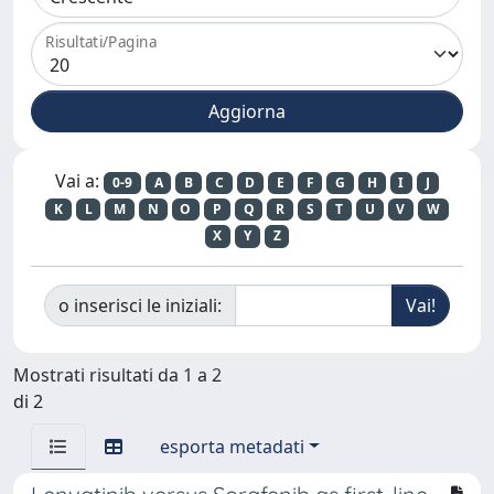
Risultati/Pagina
Vai a:
0-9
A
B
C
D
E
F
G
H
I
J
K
L
M
N
O
P
Q
R
S
T
U
V
W
X
Y
Z
o inserisci le iniziali:
Mostrati risultati da 1 a 2
di 2
esporta metadati