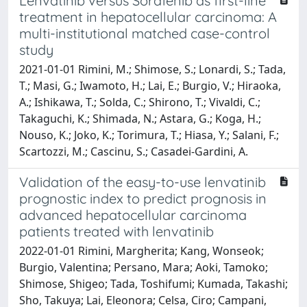
Lenvatinib versus Sorafenib as first-line
treatment in hepatocellular carcinoma: A
multi-institutional matched case-control
study
2021-01-01 Rimini, M.; Shimose, S.; Lonardi, S.; Tada,
T.; Masi, G.; Iwamoto, H.; Lai, E.; Burgio, V.; Hiraoka,
A.; Ishikawa, T.; Solda, C.; Shirono, T.; Vivaldi, C.;
Takaguchi, K.; Shimada, N.; Astara, G.; Koga, H.;
Nouso, K.; Joko, K.; Torimura, T.; Hiasa, Y.; Salani, F.;
Scartozzi, M.; Cascinu, S.; Casadei-Gardini, A.
Validation of the easy-to-use lenvatinib
prognostic index to predict prognosis in
advanced hepatocellular carcinoma
patients treated with lenvatinib
2022-01-01 Rimini, Margherita; Kang, Wonseok;
Burgio, Valentina; Persano, Mara; Aoki, Tamoko;
Shimose, Shigeo; Tada, Toshifumi; Kumada, Takashi;
Sho, Takuya; Lai, Eleonora; Celsa, Ciro; Campani,