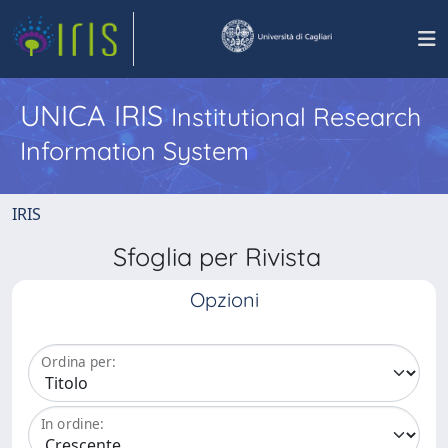
UNICA IRIS
Institutional Research
Information System
IRIS
Sfoglia per Rivista
Opzioni
Ordina per:
In ordine: