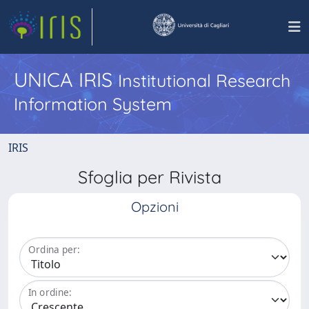
UNICA IRIS
Institutional Research
Information System
IRIS
Sfoglia per Rivista
Opzioni
Ordina per:
In ordine: