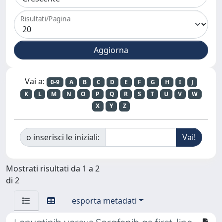
Risultati/Pagina
Vai a:
0-9
A
B
C
D
E
F
G
H
I
J
K
L
M
N
O
P
Q
R
S
T
U
V
W
X
Y
Z
o inserisci le iniziali:
Mostrati risultati da 1 a 2
di 2
esporta metadati