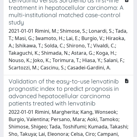
Lenvatinib versus Sorafenib as first-line
treatment in hepatocellular carcinoma: A
multi-institutional matched case-control
study
2021-01-01 Rimini, M.; Shimose, S.; Lonardi, S.; Tada,
T.; Masi, G.; Iwamoto, H.; Lai, E.; Burgio, V.; Hiraoka,
A.; Ishikawa, T.; Solda, C.; Shirono, T.; Vivaldi, C.;
Takaguchi, K.; Shimada, N.; Astara, G.; Koga, H.;
Nouso, K.; Joko, K.; Torimura, T.; Hiasa, Y.; Salani, F.;
Scartozzi, M.; Cascinu, S.; Casadei-Gardini, A.
Validation of the easy-to-use lenvatinib
prognostic index to predict prognosis in
advanced hepatocellular carcinoma
patients treated with lenvatinib
2022-01-01 Rimini, Margherita; Kang, Wonseok;
Burgio, Valentina; Persano, Mara; Aoki, Tamoko;
Shimose, Shigeo; Tada, Toshifumi; Kumada, Takashi;
Sho, Takuya; Lai, Eleonora; Celsa, Ciro; Campani,