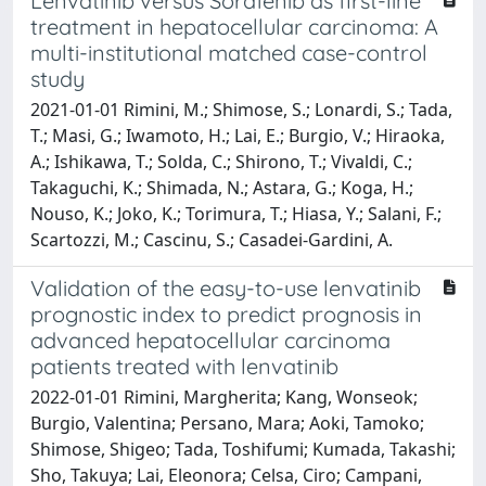
Lenvatinib versus Sorafenib as first-line
treatment in hepatocellular carcinoma: A
multi-institutional matched case-control
study
2021-01-01 Rimini, M.; Shimose, S.; Lonardi, S.; Tada,
T.; Masi, G.; Iwamoto, H.; Lai, E.; Burgio, V.; Hiraoka,
A.; Ishikawa, T.; Solda, C.; Shirono, T.; Vivaldi, C.;
Takaguchi, K.; Shimada, N.; Astara, G.; Koga, H.;
Nouso, K.; Joko, K.; Torimura, T.; Hiasa, Y.; Salani, F.;
Scartozzi, M.; Cascinu, S.; Casadei-Gardini, A.
Validation of the easy-to-use lenvatinib
prognostic index to predict prognosis in
advanced hepatocellular carcinoma
patients treated with lenvatinib
2022-01-01 Rimini, Margherita; Kang, Wonseok;
Burgio, Valentina; Persano, Mara; Aoki, Tamoko;
Shimose, Shigeo; Tada, Toshifumi; Kumada, Takashi;
Sho, Takuya; Lai, Eleonora; Celsa, Ciro; Campani,