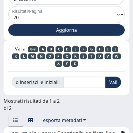
Risultati/Pagina
Vai a:
0-9
A
B
C
D
E
F
G
H
I
J
K
L
M
N
O
P
Q
R
S
T
U
V
W
X
Y
Z
o inserisci le iniziali:
Mostrati risultati da 1 a 2
di 2
esporta metadati