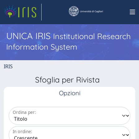
UNICA IRIS
Institutional Research
Information System
IRIS
Sfoglia per Rivista
Opzioni
Ordina per:
In ordine: