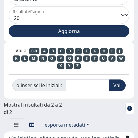
Risultati/Pagina
Vai a:
0-9
A
B
C
D
E
F
G
H
I
J
K
L
M
N
O
P
Q
R
S
T
U
V
W
X
Y
Z
o inserisci le iniziali:
Mostrati risultati da 2 a 2
di 2
esporta metadati