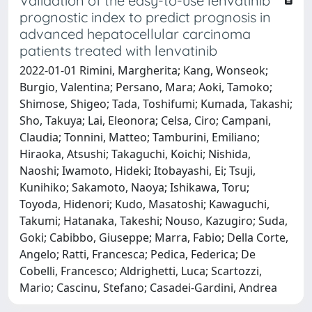
Validation of the easy-to-use lenvatinib
prognostic index to predict prognosis in
advanced hepatocellular carcinoma
patients treated with lenvatinib
2022-01-01 Rimini, Margherita; Kang, Wonseok;
Burgio, Valentina; Persano, Mara; Aoki, Tamoko;
Shimose, Shigeo; Tada, Toshifumi; Kumada, Takashi;
Sho, Takuya; Lai, Eleonora; Celsa, Ciro; Campani,
Claudia; Tonnini, Matteo; Tamburini, Emiliano;
Hiraoka, Atsushi; Takaguchi, Koichi; Nishida,
Naoshi; Iwamoto, Hideki; Itobayashi, Ei; Tsuji,
Kunihiko; Sakamoto, Naoya; Ishikawa, Toru;
Toyoda, Hidenori; Kudo, Masatoshi; Kawaguchi,
Takumi; Hatanaka, Takeshi; Nouso, Kazugiro; Suda,
Goki; Cabibbo, Giuseppe; Marra, Fabio; Della Corte,
Angelo; Ratti, Francesca; Pedica, Federica; De
Cobelli, Francesco; Aldrighetti, Luca; Scartozzi,
Mario; Cascinu, Stefano; Casadei-Gardini, Andrea