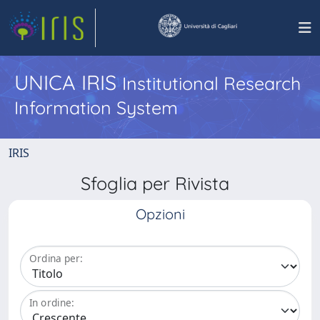
UNICA IRIS
Institutional Research
Information System
IRIS
Sfoglia per Rivista
Opzioni
Ordina per:
In ordine: