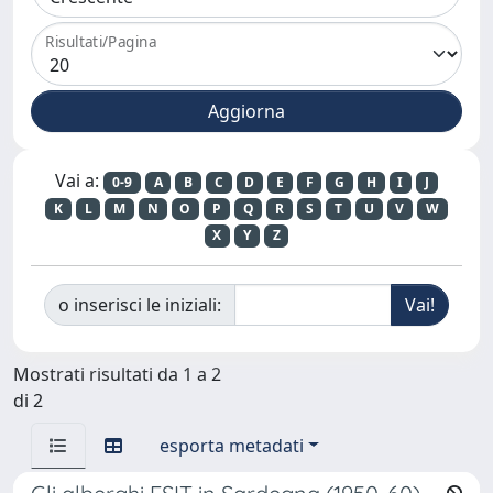
Risultati/Pagina
Vai a:
0-9
A
B
C
D
E
F
G
H
I
J
K
L
M
N
O
P
Q
R
S
T
U
V
W
X
Y
Z
o inserisci le iniziali:
Mostrati risultati da 1 a 2
di 2
esporta metadati