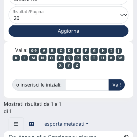
Risultati/Pagina
Vai a:
0-9
A
B
C
D
E
F
G
H
I
J
K
L
M
N
O
P
Q
R
S
T
U
V
W
X
Y
Z
o inserisci le iniziali:
Mostrati risultati da 1 a 1
di 1
esporta metadati