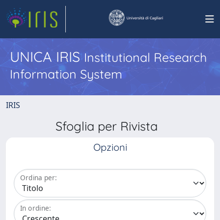
UNICA IRIS
Institutional Research
Information System
IRIS
Sfoglia per Rivista
Opzioni
Ordina per:
In ordine: