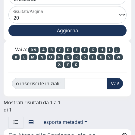
Risultati/Pagina
Vai a:
0-9
A
B
C
D
E
F
G
H
I
J
K
L
M
N
O
P
Q
R
S
T
U
V
W
X
Y
Z
o inserisci le iniziali:
Mostrati risultati da 1 a 1
di 1
esporta metadati