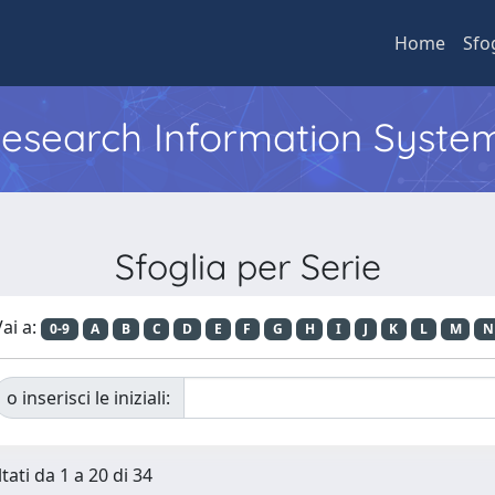
Home
Sfo
 Research Information Syste
Sfoglia per Serie
ai a:
0-9
A
B
C
D
E
F
G
H
I
J
K
L
M
N
o inserisci le iniziali:
tati da 1 a 20 di 34