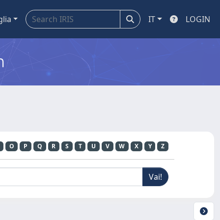
glia
IT
LOGIN
m
O
P
Q
R
S
T
U
V
W
X
Y
Z