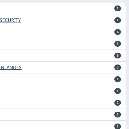
1
 SECURITY
1
4
1
6
GENLANDES
3
1
1
2
1
1