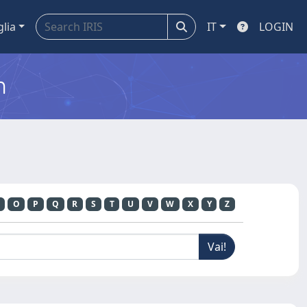
glia
IT
LOGIN
m
O
P
Q
R
S
T
U
V
W
X
Y
Z