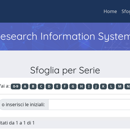
Home
Sfo
 Research Information Syste
Sfoglia per Serie
ai a:
0-9
A
B
C
D
E
F
G
H
I
J
K
L
M
N
o inserisci le iniziali:
tati da 1 a 1 di 1