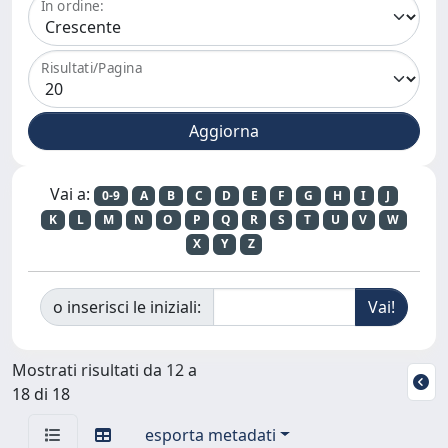
In ordine:
Risultati/Pagina
Vai a:
0-9
A
B
C
D
E
F
G
H
I
J
K
L
M
N
O
P
Q
R
S
T
U
V
W
X
Y
Z
o inserisci le iniziali:
Mostrati risultati da 12 a
18 di 18
esporta metadati