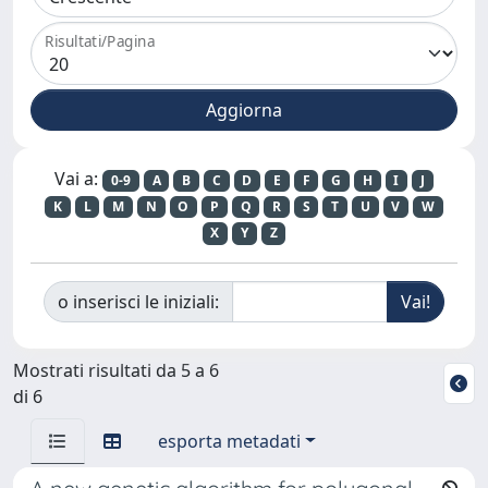
Risultati/Pagina
Vai a:
0-9
A
B
C
D
E
F
G
H
I
J
K
L
M
N
O
P
Q
R
S
T
U
V
W
X
Y
Z
o inserisci le iniziali:
Mostrati risultati da 5 a 6
di 6
esporta metadati