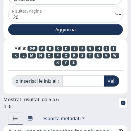
Risultati/Pagina
Vai a:
0-9
A
B
C
D
E
F
G
H
I
J
K
L
M
N
O
P
Q
R
S
T
U
V
W
X
Y
Z
o inserisci le iniziali:
Mostrati risultati da 5 a 6
di 6
esporta metadati