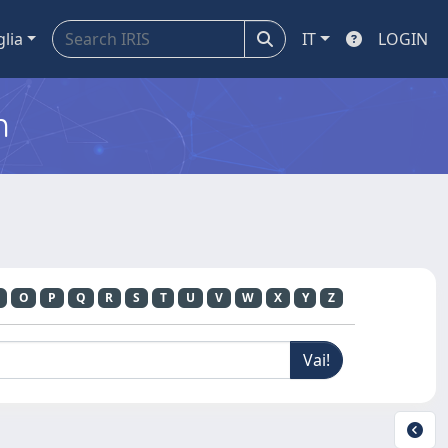
glia
IT
LOGIN
m
O
P
Q
R
S
T
U
V
W
X
Y
Z