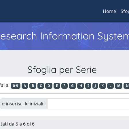
Home
Sfo
 Research Information Syste
Sfoglia per Serie
ai a:
0-9
A
B
C
D
E
F
G
H
I
J
K
L
M
N
o inserisci le iniziali:
tati da 5 a 6 di 6