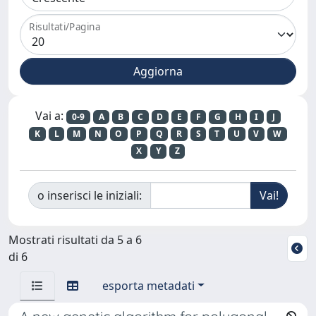
Risultati/Pagina
Vai a:
0-9
A
B
C
D
E
F
G
H
I
J
K
L
M
N
O
P
Q
R
S
T
U
V
W
X
Y
Z
o inserisci le iniziali:
Mostrati risultati da 5 a 6
di 6
esporta metadati