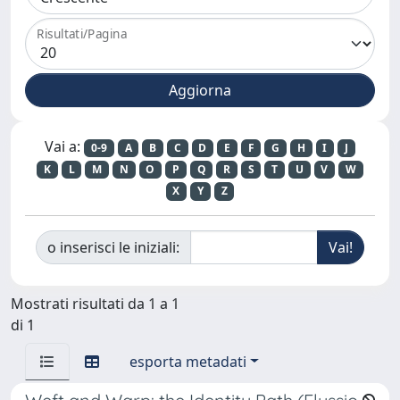
Risultati/Pagina
Vai a:
0-9
A
B
C
D
E
F
G
H
I
J
K
L
M
N
O
P
Q
R
S
T
U
V
W
X
Y
Z
o inserisci le iniziali:
Mostrati risultati da 1 a 1
di 1
esporta metadati