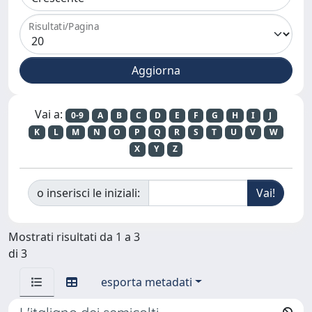
Risultati/Pagina
Vai a:
0-9
A
B
C
D
E
F
G
H
I
J
K
L
M
N
O
P
Q
R
S
T
U
V
W
X
Y
Z
o inserisci le iniziali:
Mostrati risultati da 1 a 3
di 3
esporta metadati