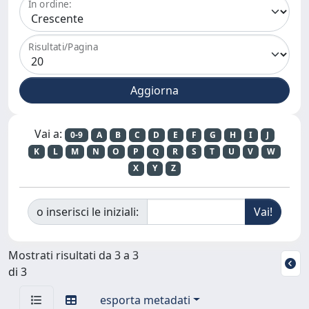
In ordine:
Risultati/Pagina
Vai a:
0-9
A
B
C
D
E
F
G
H
I
J
K
L
M
N
O
P
Q
R
S
T
U
V
W
X
Y
Z
o inserisci le iniziali:
Mostrati risultati da 3 a 3
di 3
esporta metadati